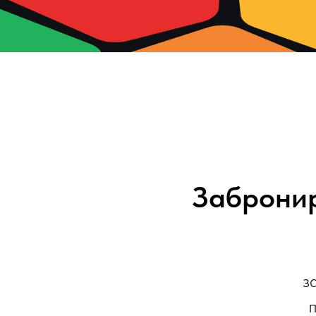
Забронир
з