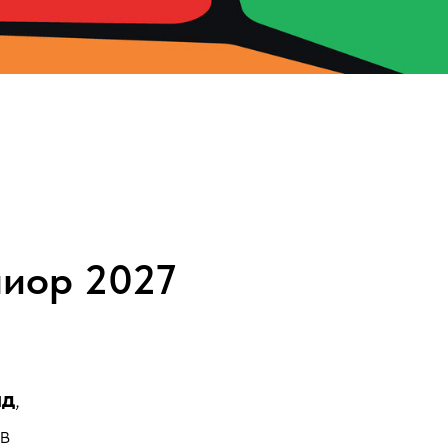
ниор 2027
нд
,
в